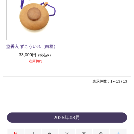
塗香入 ずこういれ（白檀）
33,000円
（税込み）
在庫切れ
表示件数：1～13 / 13
2026年08月
日
月
火
水
木
金
土