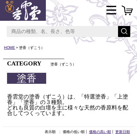
HOME
塗香（ずこう）
CATEGORY
塗香（ずこう）
塗香
香雲堂の塗香（ずこう）は、「特選塗香」「上塗
香」「塗香」の３種類。
どれも良質の白壇を主に様々な天然の香原料を配
合してつくっています。
表示順 :
価格の低い順
価格の高い順
更新日順