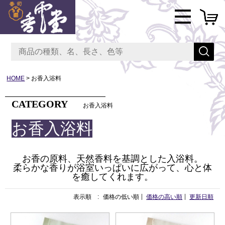
HOME
お香入浴料
CATEGORY
お香入浴料
お香入浴料
お香の原料、天然香料を基調とした入浴料。
柔らかな香りが浴室いっぱいに広がって、心と体
を癒してくれます。
表示順 :
価格の低い順
価格の高い順
更新日順