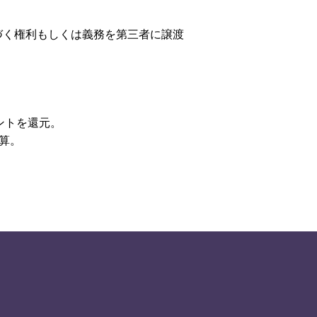
づく権利もしくは義務を第三者に譲渡
ントを還元。
換算。