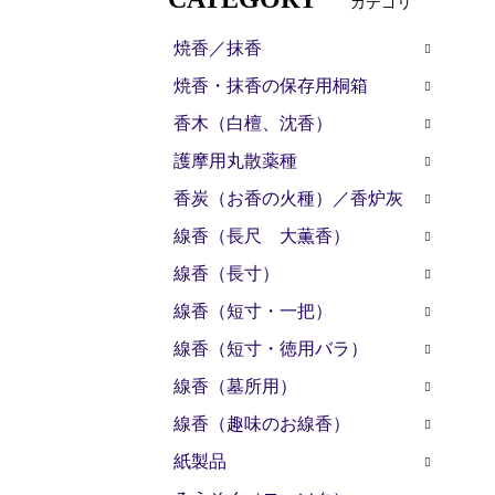
カテゴリ
焼香／抹香
焼香・抹香の保存用桐箱
香木（白檀、沈香）
護摩用丸散薬種
香炭（お香の火種）／香炉灰
線香（長尺 大薫香）
線香（長寸）
線香（短寸・一把）
線香（短寸・徳用バラ）
線香（墓所用）
線香（趣味のお線香）
紙製品