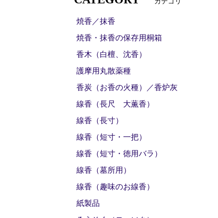
カテゴリ
焼香／抹香
焼香・抹香の保存用桐箱
香木（白檀、沈香）
護摩用丸散薬種
香炭（お香の火種）／香炉灰
線香（長尺 大薫香）
線香（長寸）
線香（短寸・一把）
線香（短寸・徳用バラ）
線香（墓所用）
線香（趣味のお線香）
紙製品