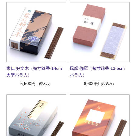
家伝 好文木（短寸線香 14cm
風韻 伽羅（短寸線香 13.5cm
大型バラ入）
バラ入）
5,500円
6,600円
（税込み）
（税込み）