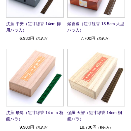
沈薫 平安（短寸線香 14cm 徳
聚香國（短寸線香 13.5cm 大型
用バラ入）
バラ入）
6,930円
7,700円
（税込み）
（税込み）
沈薫 飛鳥（短寸線香 14ｃｍ 桐
伽羅 天智（短寸線香 14cm 桐
函バラ）
函バラ）
9,900円
18,700円
（税込み）
（税込み）