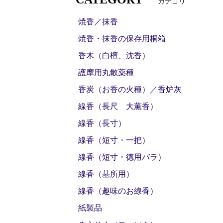
カテゴリ
焼香／抹香
焼香・抹香の保存用桐箱
香木（白檀、沈香）
護摩用丸散薬種
香炭（お香の火種）／香炉灰
線香（長尺 大薫香）
線香（長寸）
線香（短寸・一把）
線香（短寸・徳用バラ）
線香（墓所用）
線香（趣味のお線香）
紙製品