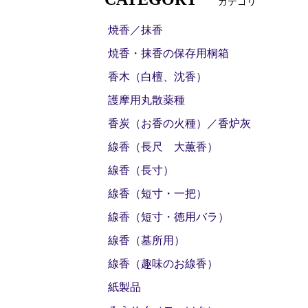
カテゴリ
焼香／抹香
焼香・抹香の保存用桐箱
香木（白檀、沈香）
護摩用丸散薬種
香炭（お香の火種）／香炉灰
線香（長尺 大薫香）
線香（長寸）
線香（短寸・一把）
線香（短寸・徳用バラ）
線香（墓所用）
線香（趣味のお線香）
紙製品