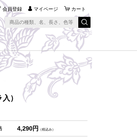
会員登録
マイページ
カート
ラ入）
4,290円
格
（税込み）