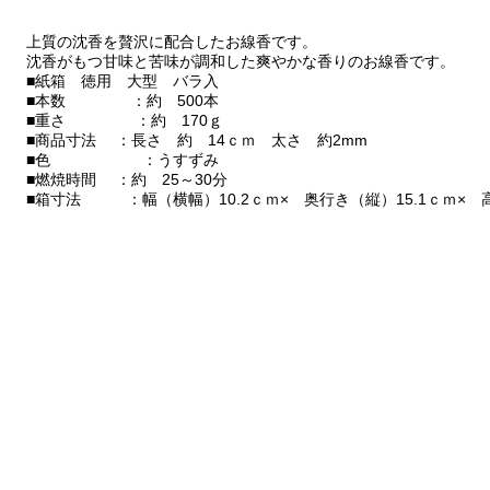
上質の沈香を贅沢に配合したお線香です。
沈香がもつ甘味と苦味が調和した爽やかな香りのお線香です。
■紙箱 徳用 大型 バラ入
■本数 ：約 500本
■重さ ：約 170ｇ
■商品寸法 ：長さ 約 14ｃｍ 太さ 約2mm
■色 ：うすずみ
■燃焼時間 ：約 25～30分
■箱寸法 ：幅（横幅）10.2ｃｍ× 奥行き（縦）15.1ｃｍ× 高