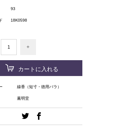
93
ド
18K0598
+
カートに入れる
ー
線香（短寸・徳用バラ）
薫明堂