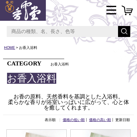
HOME
お香入浴料
CATEGORY
お香入浴料
お香入浴料
お香の原料、天然香料を基調とした入浴料。
柔らかな香りが浴室いっぱいに広がって、心と体
を癒してくれます。
表示順 :
価格の低い順
価格の高い順
更新日順