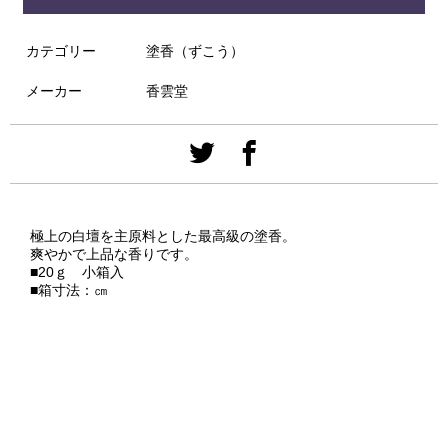
カテゴリー
塗香（ずこう）
メーカー
香雲堂
極上の白壇を主原料とした最高級の塗香。
爽やかで上品な香りです。
■20ｇ 小箱入
■箱寸法：㎝