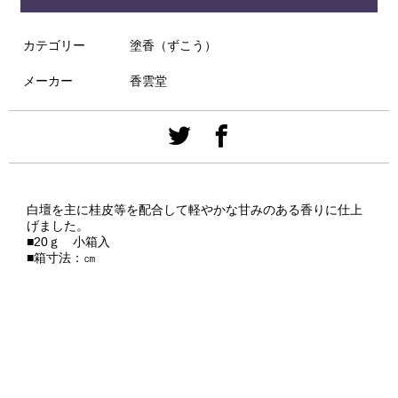
カテゴリー
塗香（ずこう）
メーカー
香雲堂
白壇を主に桂皮等を配合して軽やかな甘みのある香りに仕上
げました。
■20ｇ 小箱入
■箱寸法：㎝