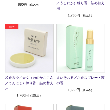
／うしわか）練り香 詰め替え
880円
（税込み）
用
1,760円
（税込み）
和香古今／天女（わのかここん
まいそおる／お香スプレー・霧
／てんにょ）練り香 詰め替え
の香
用
1,650円
（税込み）
1,760円
（税込み）