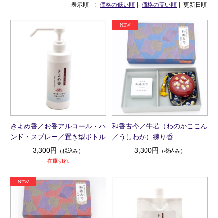
表示順 :
価格の低い順
価格の高い順
更新日順
きよめ香／お香アルコール・ハ
和香古今／牛若（わのかここん
ンド・スプレー／置き型ボトル
／うしわか）練り香
3,300円
3,300円
（税込み）
（税込み）
在庫切れ