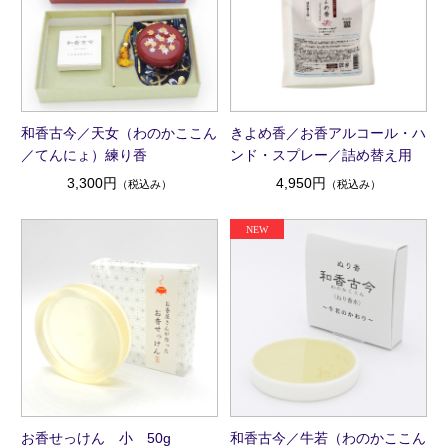
和香古今／天女（わのかここん
きよめ香／お香アルコール・ハ
／てんにょ）練り香
ンド・スプレー／詰め替え用
3,300円
4,950円
（税込み）
（税込み）
お香せっけん 小 50g
和香古今／牛若（わのかここん