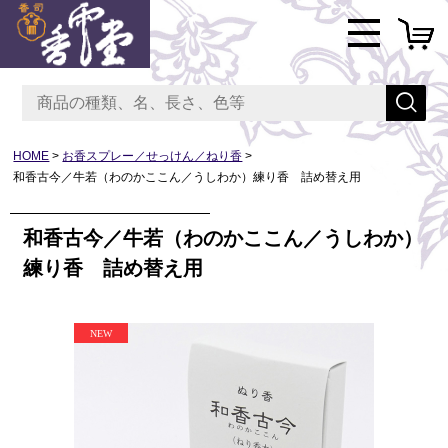
HOME
お香スプレー／せっけん／ねり香
和香古今／牛若（わのかここん／うしわか）練り香 詰め替え用
和香古今／牛若（わのかここん／うしわか）
練り香 詰め替え用