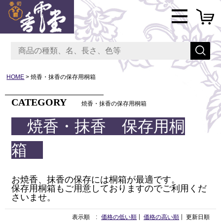
HOME
焼香・抹香の保存用桐箱
CATEGORY
焼香・抹香の保存用桐箱
焼香・抹香 保存用桐
箱
お焼香、抹香の保存には桐箱が最適です。
保存用桐箱もご用意しておりますのでご利用くだ
さいませ。
表示順 :
価格の低い順
価格の高い順
更新日順