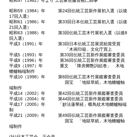
昭和57（1982）年より 工芸家佐藤豊樵に師事
昭和59（1984）年 第24回伝統工芸新作展初入選（以後
17回入選）
昭和61（1986）年 第33回日本伝統工芸展初入選（以後
21回入選）
昭和63（1988）年 第3回伝統工芸木竹展初入選（以後8
回入選）
平成3（1991）年 第3回日本伝統工芸展奨励賞受賞
「木画印箱」文化庁買上
平成5（1993）年 第33回伝統工芸新作展鑑審査委員
平成8（1996）年 第36回伝統工芸新作展鑑審査委員
平成9（1997）年 重文 「降房卿艶詞絵巻」 木地
轆轤軸端制作
平成10（1998）年 第8回伝統工芸木竹展鑑審査委員
国宝 「地獄草紙」木地轆轤軸
端制作
平成14（2002）年 第42回伝統工芸新作展鑑審査委員
平成16（2004）年 第44回伝統工芸新作展鑑審査委員
平成17（2005）年 「妙法蓮華経」蝶鳥紋木地轆轤軸端
制
平成21（2009）年 第49回伝統工芸新作展鑑審査委員
国宝 「地獄草紙」木地轆轤軸
端制作
(社)日本工芸会 正会員