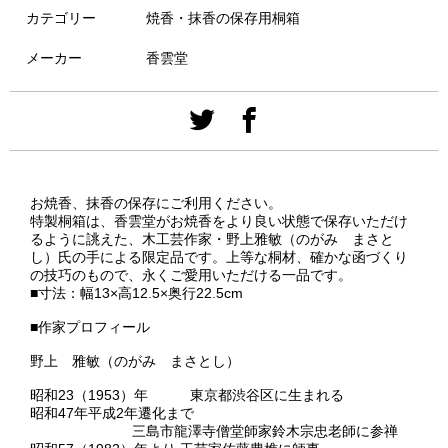
カテゴリー
焼香・抹香の保存用桐箱
メーカー
香雲堂
お焼香、抹香の保存にご利用ください。
特製桐箱は、香雲堂がお焼香をより良い状態で保存いただけ
るように誂えた、木工芸作家・野上雅敏（のがみ まさと
し）氏の手による限定品です。上等な桐材、確かな函づくり
の技巧のもので、永くご愛用いただける一品です。
■寸法：幅13×高12.5×奥行22.5cm
■作家プロフィール
野上 雅敏（のがみ まさとし）
昭和23（1953）年 東京都渋谷区に生まれる
昭和47年平成2年遷化まで
三島市龍澤寺僧堂師家鈴木宗忠老師に参禅