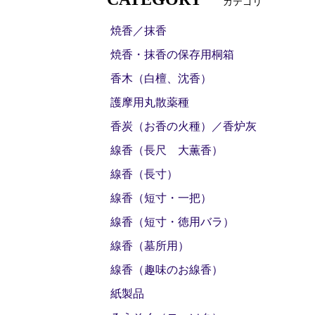
カテゴリ
焼香／抹香
焼香・抹香の保存用桐箱
香木（白檀、沈香）
護摩用丸散薬種
香炭（お香の火種）／香炉灰
線香（長尺 大薫香）
線香（長寸）
線香（短寸・一把）
線香（短寸・徳用バラ）
線香（墓所用）
線香（趣味のお線香）
紙製品