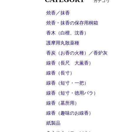
カテゴリ
焼香／抹香
焼香・抹香の保存用桐箱
香木（白檀、沈香）
護摩用丸散薬種
香炭（お香の火種）／香炉灰
線香（長尺 大薫香）
線香（長寸）
線香（短寸・一把）
線香（短寸・徳用バラ）
線香（墓所用）
線香（趣味のお線香）
紙製品