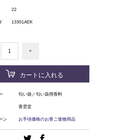
22
ド
13301AEK
+
カートに入れる
ー
匂い袋／匂い袋用香料
香雲堂
ーン
お手頃価格のお香ご進物用品