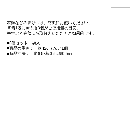
衣類などの香りづけ、防虫にお使いください。
箪笥1段に薫衣香3個がご使用量の目安。
半年ごと春秋にお取替えいただくと効果的です。
■6個セット 袋入
■商品の重さ： 約42g（7g／1個）
■商品寸法： 縦6.5×横3.5×厚0.5㎝