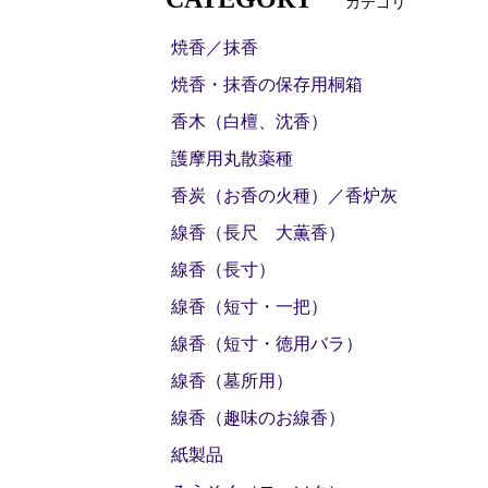
カテゴリ
焼香／抹香
焼香・抹香の保存用桐箱
香木（白檀、沈香）
護摩用丸散薬種
香炭（お香の火種）／香炉灰
線香（長尺 大薫香）
線香（長寸）
線香（短寸・一把）
線香（短寸・徳用バラ）
線香（墓所用）
線香（趣味のお線香）
紙製品