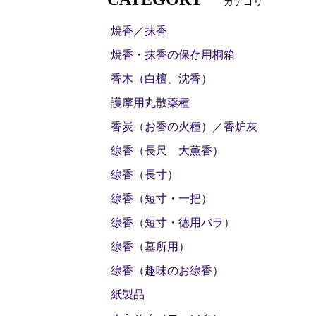
カテゴリ
焼香／抹香
焼香・抹香の保存用桐箱
香木（白檀、沈香）
護摩用丸散薬種
香炭（お香の火種）／香炉灰
線香（長尺 大薫香）
線香（長寸）
線香（短寸・一把）
線香（短寸・徳用バラ）
線香（墓所用）
線香（趣味のお線香）
紙製品