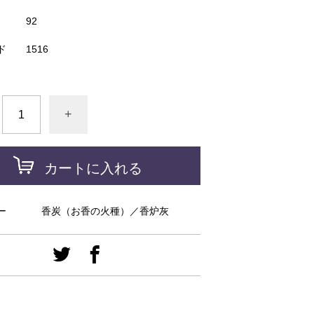
92
ド
1516
+
カートに入れる
ー
香炭（お香の火種）／香炉灰