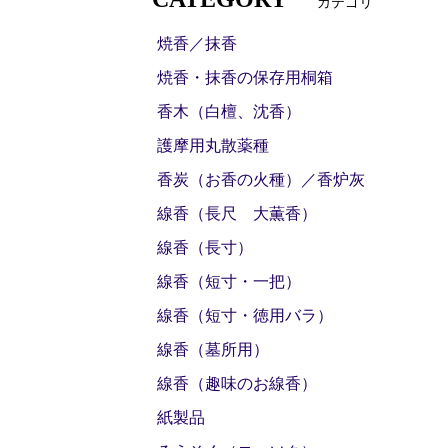
カテゴリ
焼香／抹香
焼香・抹香の保存用桐箱
香木（白檀、沈香）
護摩用丸散薬種
香炭（お香の火種）／香炉灰
線香（長尺 大薫香）
線香（長寸）
線香（短寸・一把）
線香（短寸・徳用バラ）
線香（墓所用）
線香（趣味のお線香）
紙製品