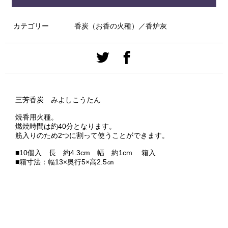
カテゴリー
香炭（お香の火種）／香炉灰
三芳香炭 みよしこうたん
焼香用火種。
燃焼時間は約40分となります。
筋入りのため2つに割って使うことができます。
■10個入 長 約4.3cm 幅 約1cm 箱入
■箱寸法：幅13×奥行5×高2.5㎝