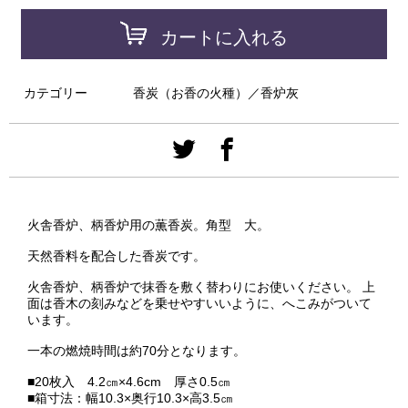
カートに入れる
カテゴリー
香炭（お香の火種）／香炉灰
火舎香炉、柄香炉用の薫香炭。角型 大。
天然香料を配合した香炭です。
火舎香炉、柄香炉で抹香を敷く替わりにお使いください。 上
面は香木の刻みなどを乗せやすいいように、へこみがついて
います。
一本の燃焼時間は約70分となります。
■20枚入 4.2㎝×4.6cm 厚さ0.5㎝
■箱寸法：幅10.3×奥行10.3×高3.5㎝