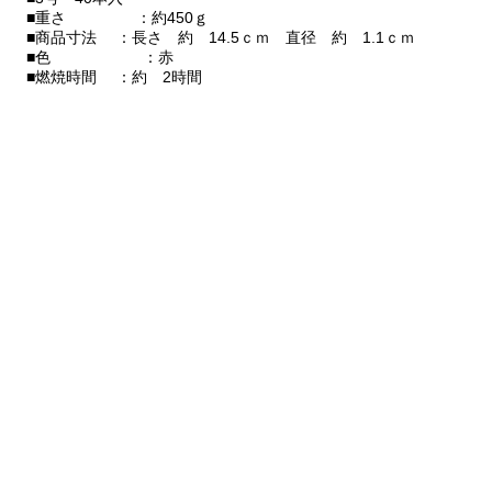
■重さ ：約450ｇ
■商品寸法 ：長さ 約 14.5ｃｍ 直径 約 1.1ｃｍ
■色 ：赤
■燃焼時間 ：約 2時間