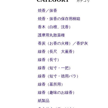
カテゴリ
焼香／抹香
焼香・抹香の保存用桐箱
香木（白檀、沈香）
護摩用丸散薬種
香炭（お香の火種）／香炉灰
線香（長尺 大薫香）
線香（長寸）
線香（短寸・一把）
線香（短寸・徳用バラ）
線香（墓所用）
線香（趣味のお線香）
紙製品