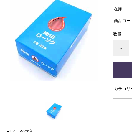
在庫
商品コー
数量
-
カテゴリ
■3号 40本入